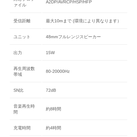
A2DP/AVRCP/HSP/HFP
ァイル
受信距離
最大10mまで (環境により異なります）
ユニット
48mmフルレンジスピーカー
出力
15W
再生周波数
80-20000Hz
帯域
SN比
72dB
音楽再生時
約8時間
間
充電時間
約4時間