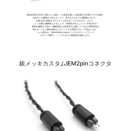
電気伝導性が非常に優れている銀メッキ処理を施した高品質な日本製プラグを採用。
伝送ロスを極限まで抑えることで、音の立ち上がりが飛躍的に向上し、
正確な音の情報をダイレクトに伝えることができます。さらに、
メッキ層を3層構造にすることで、密着性が向上してメッキ剥がれの
原因を極限まで防ぎ、接触表面には特殊加工を施しているので電気特性を
落とすことなく酸化侵食などのトラブルを長期にわたって防止します。
シェル部分は、NOBUNAGA Labsオリジナルのマットブラック
デザイン採用で、シンプルながら高級感を強調します。
銀メッキカスタムIEM2pinコネクタ