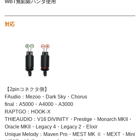
WBT無鉛銀ハンダ使用
対応
【2pinコネクタ側】
FAudio：Mezoo・Dark Sky・Chorus
final：A5000・A4000・A3000
RAPTGO：HOOK-X
THIEAUDIO：V16 DIVINITY・Prestige・Monarch MKII・
Oracle MKII・Legacy 4・Legacy 2・Elixir
Unique Melody：Maven Pro・MEST MK Ⅱ・MEXT・Mini