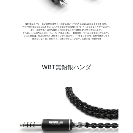
接触抵抗を抑え、高い電気伝導性を発揮する銀メッキカスタムIEM2pinコネクタを採用。
プラグ側同様に伝送ロスを抑えることで正確な音の情報をダイレクトに伝えることができます。
また、精度が高く確実な接続を可能にすることで優れた耐久性を実現します。
さらに、シェル内部にはモールディング加工を施し、着脱時のトラブルを最小限に抑えます。
シェル部分は、NOBUNAGA Labsオリジナルのスリットデザインを採用。長期間使用しても
消えないよう黒、赤のラインを溝に印字しています。(L側が黒・R側が赤)
WBT無鉛銀ハンダ