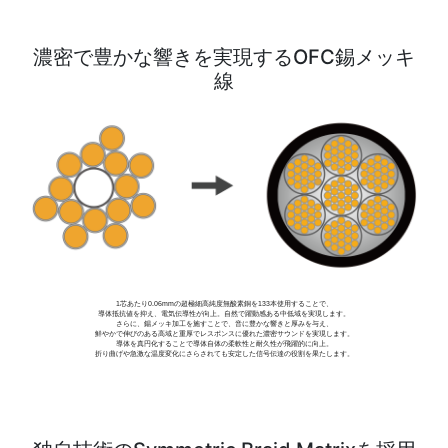
濃密で豊かな響きを実現するOFC錫メッキ
線
1芯あたり0.06mmの超極細高純度無酸素銅を133本使用することで、
導体抵抗値を抑え、電気伝導性が向上。自然で躍動感ある中低域を実現します。
さらに、錫メッキ加工を施すことで、音に豊かな響きと厚みを与え、
鮮やかで伸びのある高域と重厚でレスポンスに優れた濃密サウンドを実現します。
導体を真円化することで導体自体の柔軟性と耐久性が飛躍的に向上。
折り曲げや急激な温度変化にさらされても安定した信号伝達の役割を果たします。