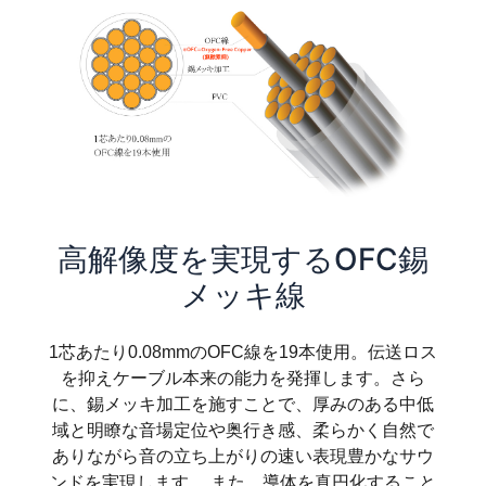
高解像度を実現するOFC錫
メッキ線
1芯あたり0.08mmのOFC線を19本使用。伝送ロス
を抑えケーブル本来の能力を発揮します。さら
に、錫メッキ加工を施すことで、厚みのある中低
域と明瞭な音場定位や奥行き感、柔らかく自然で
ありながら音の立ち上がりの速い表現豊かなサウ
ンドを実現します。 また、導体を真円化すること