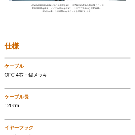
-156℃/72時間の独自クライオ処理を施し、分子配列の歪みを取り除くことで
電気抵抗値を抑え、ノイズや歪みを低減し、クリアで立体的な空間表現と、
S/N比が優れた情報豊かなサウンドを可能にします。
仕様
ケーブル
OFC 4芯・錫メッキ
ケーブル長
120cm
イヤーフック