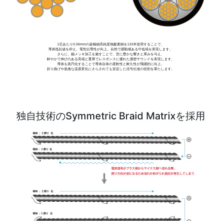
1芯あたり0.06mmの超極細高純度無酸素銅を133本使用することで、
導体抵抗値を抑え、電気伝導性が向上。自然で躍動感ある中低域を実現します。
さらに、錫メッキ加工を施すことで、音に豊かな響きと厚みを与え、
鮮やかで伸びのある高域と重厚でレスポンスに優れた濃密サウンドを実現します。
導体を真円化することで導体自体の柔軟性と耐久性が飛躍的に向上。
折り曲げや急激な温度変化にさらされても安定した信号伝達の役割を果たします。
独自技術のSymmetric Braid Matrixを採用