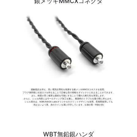
銀メッキMMCXコネクタ
接触抵抗を抑え、高い電気伝導性を発揮する銀メッキMMCXコネクタを採用。
プラグ側同様に伝送ロスを抑えることで正確な音の情報をダイレクトに伝えることができます。
また、精度が高く確実な接続を可能にすることで優れた耐久性を実現します。
さらに、シェル内部にはモールディング加工を施し、着脱時のトラブルを最小限に抑えます。
シェル部分は、NOBUNAGA Labsオリジナルのスリットデザインを採用。長期間使用しても
消えないよう黒、赤のラインを溝に印字しています。(L側が黒・R側が赤)
WBT無鉛銀ハンダ