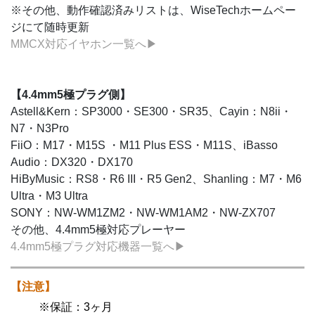
※その他、動作確認済みリストは、WiseTechホームペー
ジにて随時更新
MMCX対応イヤホン一覧へ▶
【4.4mm5極プラグ側】
Astell&Kern：SP3000・SE300・SR35、Cayin：N8ii・
N7・N3Pro
FiiO：M17・M15S ・M11 Plus ESS・M11S、iBasso
Audio：DX320・DX170
HiByMusic：RS8・R6 III・R5 Gen2、Shanling：M7・M6
Ultra・M3 Ultra
SONY：NW-WM1ZM2・NW-WM1AM2・NW-ZX707
その他、4.4mm5極対応プレーヤー
4.4mm5極プラグ対応機器一覧へ▶
【注意】
※保証：3ヶ月