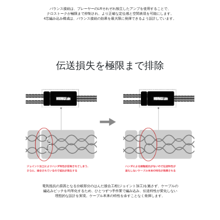
バランス接続は、プレーヤーのLRそれぞれ独立したアンプを使用することで、
クロストークが極限まで抑制され、より正確な定位感と空間表現を可能にします。
4芯編み込み構成は、バランス接続の効果を最大限に発揮できるよう設計しています。
伝送損失を極限まで排除
電気抵抗の原因となる分岐部分のはんだ接合工程(ジョイント加工)を施さず、ケーブルの
編込みピッチを均等化するため、ひとつずつ手作業で編み込み、伝送特性が変化しない
理想的な設計を実現。ケーブル本来の特性を余すことなく発揮します。