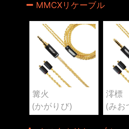
MMCXリケーブル
篝火
澪標
(かがりび)
(みお