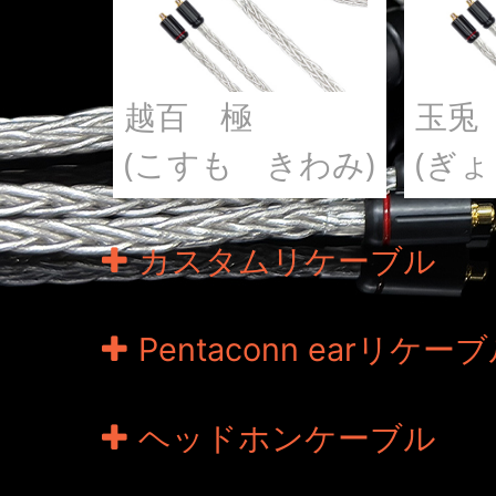
越百 極
玉兎
(こすも きわみ)
(ぎ
カスタムリケーブル
Pentaconn earリケー
ヘッドホンケーブル