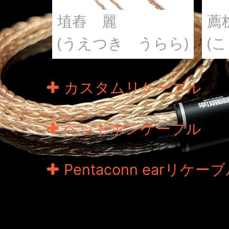
埴舂 麗
薦
(うえつき うらら)
(
カスタムリケーブル
ヘッドホンケーブル
Pentaconn earリケー