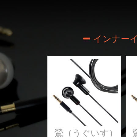
インナーイ
鶯（うぐいす）