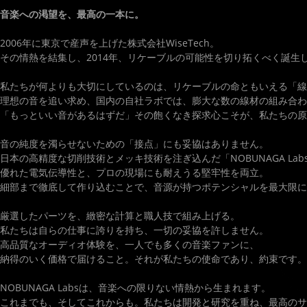
音楽への渇望を、最高の一本に。
2006年に東京で産声を上げた株式会社WiseTech。
その情熱を結集し、2014年、リケーブルの可能性を切り拓くべく誕生したの
私たちが何よりも大切にしているのは、リケーブルの命ともいえる「線
理想の音を追い求め、国内の自社ラボでは、膨大な数の線材の組み合わ
「もっといい音があるはずだ」その飽くなき探求心こそが、私たちの原
音の純度を濁らせないための「接点」にも妥協はありません。
日本の高精度な切削技術とメッキ技術を注ぎ込んだ「NOBUNAGA La
優れた電気伝導性と、プロの現場にも耐えうる堅牢性を両立。
細部まで徹底して作り込むことで、音源が持つポテンシャルを最大限に
厳選したパーツを、緻密な計算と職人技で組み上げる。
私たちは自らの仕事に誇りを持ち、一切の妥協を許しません。
高品質なオーディオ体験を、一人でも多くの音楽ファンに、
納得のいく価格で届けること。それが私たちの使命であり、約束です。
NOBUNAGA Labsは、音楽への限りない情熱から生まれます。
これまでも、そしてこれからも。私たちは開発と研究を重ね、最高のサ