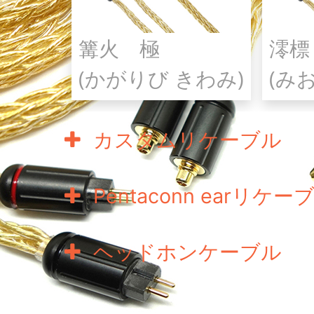
篝火 極
澪標
(かがりび きわみ)
(み
カスタムリケーブル
Pentaconn earリケー
ヘッドホンケーブル